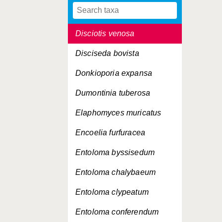
Didymium serpula
Disciotis venosa
Disciseda bovista
Donkioporia expansa
Dumontinia tuberosa
Elaphomyces muricatus
Encoelia furfuracea
Entoloma byssisedum
Entoloma chalybaeum
Entoloma clypeatum
Entoloma conferendum