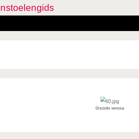
enstoelengids
Disciotis venosa