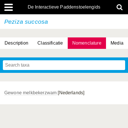
De Interactieve Paddenstoelengids
Peziza succosa
Description
Classificatie
Nomenclature
Media
Gewone melkbekerzwam
[Nederlands]