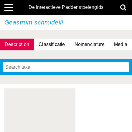
De Interactieve Paddenstoelengids
Geastrum schmidelii
Description
Classificatie
Nomenclature
Media