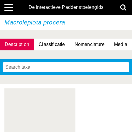
De Interactieve Paddenstoelengids
Macrolepiota procera
Description
Classificatie
Nomenclature
Media