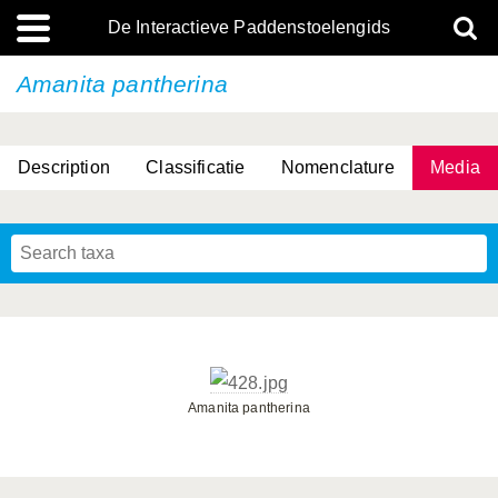
De Interactieve Paddenstoelengids
Amanita pantherina
Description
Classificatie
Nomenclature
Media
Amanita pantherina