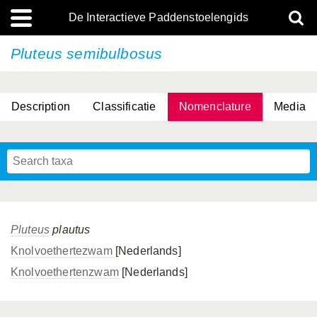
De Interactieve Paddenstoelengids
Pluteus semibulbosus
Description
Classificatie
Nomenclature
Media
Pluteus
plautus
Knolvoethertezwam
[Nederlands]
Knolvoethertenzwam
[Nederlands]