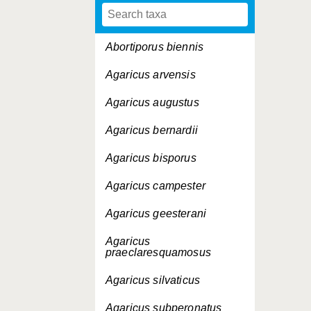
Abortiporus biennis
Agaricus arvensis
Agaricus augustus
Agaricus bernardii
Agaricus bisporus
Agaricus campester
Agaricus geesterani
Agaricus
praeclaresquamosus
Agaricus silvaticus
Agaricus subperonatus