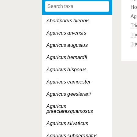
Ho
Ag
Abortiporus biennis
Tr
Agaricus arvensis
Tr
Tr
Agaricus augustus
Agaricus bernardii
Agaricus bisporus
Agaricus campester
Agaricus geesterani
Agaricus
praeclaresquamosus
Agaricus silvaticus
Agaricus subperonatus