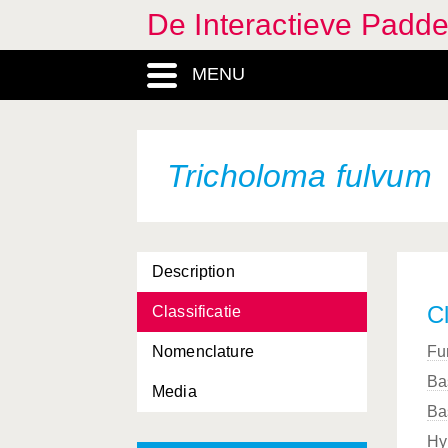
De Interactieve Padd
MENU
Tricholoma fulvum
Description
Cl
Classificatie
Nomenclature
Fu
Ba
Media
Ba
Hy