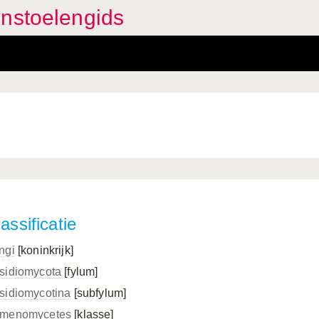
enstoelengids
assificatie
ngi
[koninkrijk]
sidiomycota
[fylum]
sidiomycotina
[subfylum]
menomycetes
[klasse]