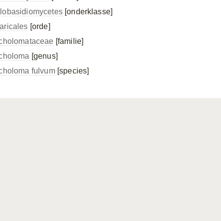
lobasidiomycetes
[onderklasse]
aricales
[orde]
icholomataceae
[familie]
icholoma
[genus]
icholoma fulvum
[species]