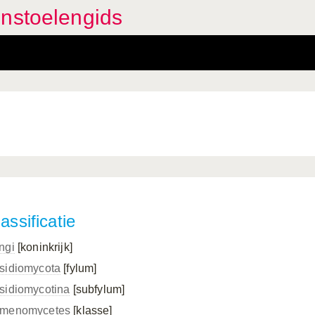
enstoelengids
assificatie
ngi
[koninkrijk]
sidiomycota
[fylum]
sidiomycotina
[subfylum]
menomycetes
[klasse]