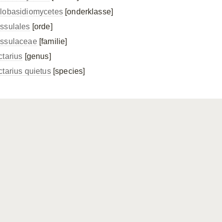
lobasidiomycetes
[onderklasse]
ssulales
[orde]
ssulaceae
[familie]
ctarius
[genus]
ctarius quietus
[species]