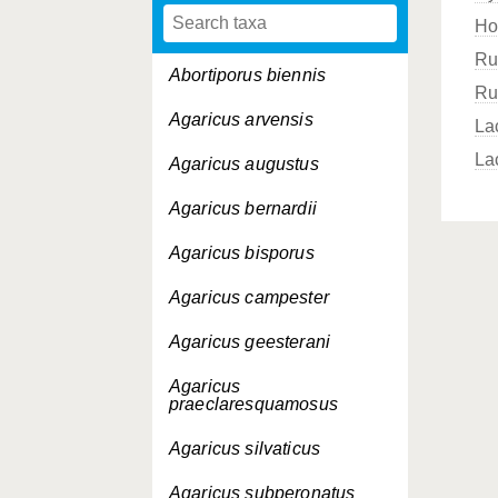
Ho
Ru
Abortiporus biennis
Ru
Agaricus arvensis
La
La
Agaricus augustus
Agaricus bernardii
Agaricus bisporus
Agaricus campester
Agaricus geesterani
Agaricus
praeclaresquamosus
Agaricus silvaticus
Agaricus subperonatus