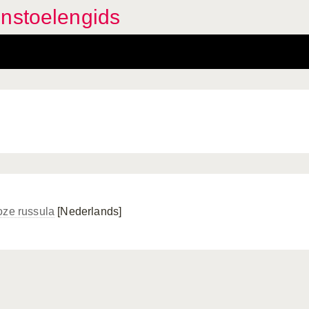
enstoelengids
oze russula
[Nederlands]