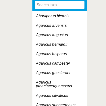
Abortiporus biennis
Agaricus arvensis
Agaricus augustus
Agaricus bernardii
Agaricus bisporus
Agaricus campester
Agaricus geesterani
Agaricus
praeclaresquamosus
Agaricus silvaticus
Agaricus subperonatus