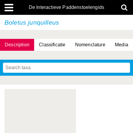
De Interactieve Paddenstoelengids
Boletus junquilleus
Description
Classificatie
Nomenclature
Media