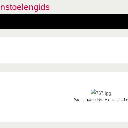
enstoelengids
Paxillus panuoides var. panuoide