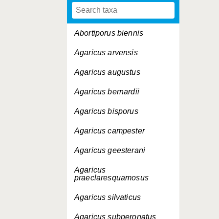
Abortiporus biennis
Agaricus arvensis
Agaricus augustus
Agaricus bernardii
Agaricus bisporus
Agaricus campester
Agaricus geesterani
Agaricus
praeclaresquamosus
Agaricus silvaticus
Agaricus subperonatus