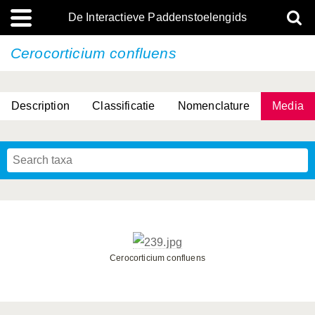
De Interactieve Paddenstoelengids
Cerocorticium confluens
Description
Classificatie
Nomenclature
Media
Cerocorticium confluens