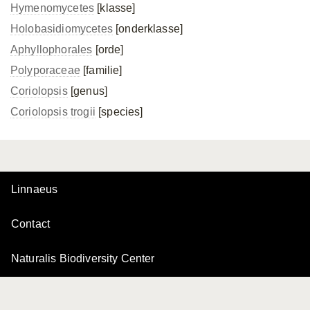
Hymenomycetes
[klasse]
Holobasidiomycetes
[onderklasse]
Aphyllophorales
[orde]
Polyporaceae
[familie]
Coriolopsis
[genus]
Coriolopsis trogii
[species]
Linnaeus
Contact
Naturalis Biodiversity Center