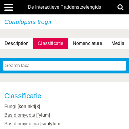
De Interactieve Paddenstoelengids
Coriolopsis trogii
Description
Classificatie
Nomenclature
Media
Classificatie
Fungi
[koninkrijk]
Basidiomycota
[fylum]
Basidiomycotina
[subfylum]