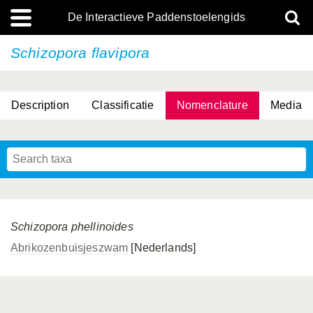
De Interactieve Paddenstoelengids
Schizopora flavipora
Description
Classificatie
Nomenclature
Media
Schizopora phellinoides
Abrikozenbuisjeszwam
[Nederlands]