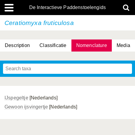
De Interactieve Paddenstoelengids
Ceratiomyxa fruticulosa
Description
Classificatie
Nomenclature
Media
IJspegeltje
[Nederlands]
Gewoon ijsvingertje
[Nederlands]