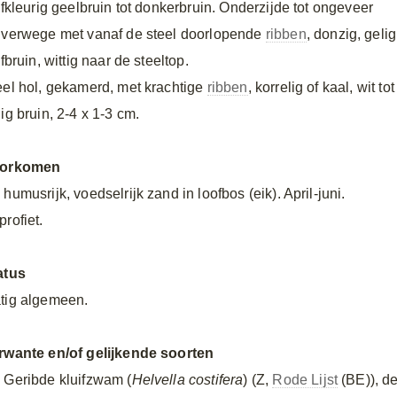
ijfkleurig geelbruin tot donkerbruin. Onderzijde tot ongeveer
lverwege met vanaf de steel doorlopende
ribben
, donzig, gelig
jfbruin, wittig naar de steeltop.
eel hol, gekamerd, met krachtige
ribben
, korrelig of kaal, wit tot
ig bruin, 2-4 x 1-3 cm.
orkomen
humusrijk, voedselrijk zand in loofbos (eik). April-juni.
rofiet.
atus
tig algemeen.
rwante en/of gelijkende soorten
 Geribde kluifzwam (
Helvella costifera
) (Z,
Rode Lijst
(BE)), d