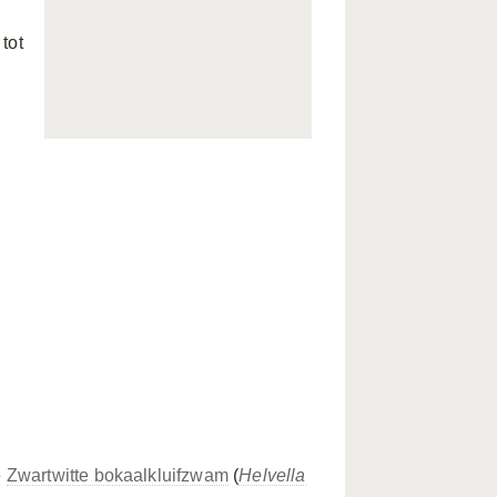
 tot
e
Zwartwitte bokaalkluifzwam
(
Helvella