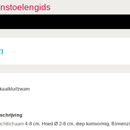
enstoelengids
m
kaalkluifzwam
schrijving
uchtlichaam
4-8 cm. Hoed Ø 2-8 cm, diep komvormig. Binnenzi