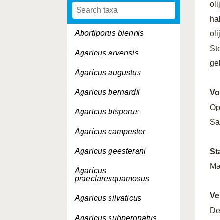
ol
ha
Abortiporus biennis
oli
St
Agaricus arvensis
gel
Agaricus augustus
Agaricus bernardii
Vo
Op 
Agaricus bisporus
Sap
Agaricus campester
Agaricus geesterani
St
Ma
Agaricus
praeclaresquamosus
Ve
Agaricus silvaticus
De
Agaricus subperonatus