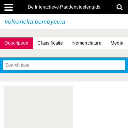
De Interactieve Paddenstoelengids
Volvariella bombycina
Description
Classificatie
Nomenclature
Media