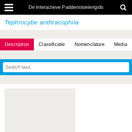
De Interactieve Paddenstoelengids
Tephrocybe anthracophila
Description
Classificatie
Nomenclature
Media