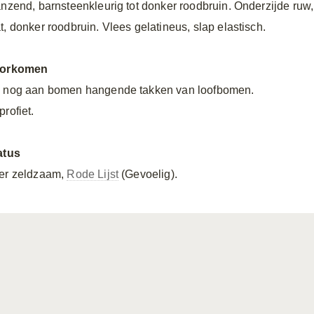
anzend, barnsteenkleurig tot donker roodbruin. Onderzijde ruw,
t, donker roodbruin. Vlees gelatineus, slap elastisch.
orkomen
 nog aan bomen hangende takken van loofbomen.
rofiet.
atus
er zeldzaam,
Rode Lijst
(Gevoelig).