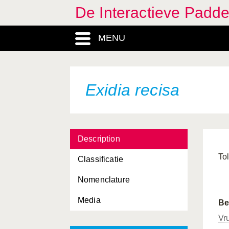
De Interactieve Padd
MENU
Exidia recisa
Description
To
Classificatie
Nomenclature
Media
Be
Vr