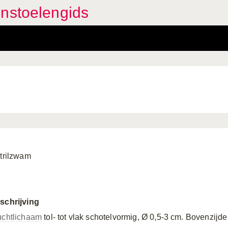
enstoelengids
ltrilzwam
schrijving
uchtlichaam
tol- tot vlak schotelvormig, Ø 0,5-3 cm. Bovenzijde