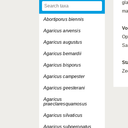
gl
ma
Abortiporus biennis
Vo
Agaricus arvensis
Op
Agaricus augustus
Sap
Agaricus bernardii
St
Agaricus bisporus
Ze
Agaricus campester
Agaricus geesterani
Agaricus
praeclaresquamosus
Agaricus silvaticus
Agaricus subperonatus