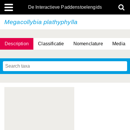
De Interactieve Paddenstoelengids
Megacollybia plathyphylla
Description
Classificatie
Nomenclature
Media