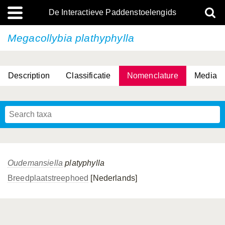
De Interactieve Paddenstoelengids
Megacollybia plathyphylla
Description
Classificatie
Nomenclature
Media
Oudemansiella
platyphylla
Breedplaatstreephoed
[Nederlands]