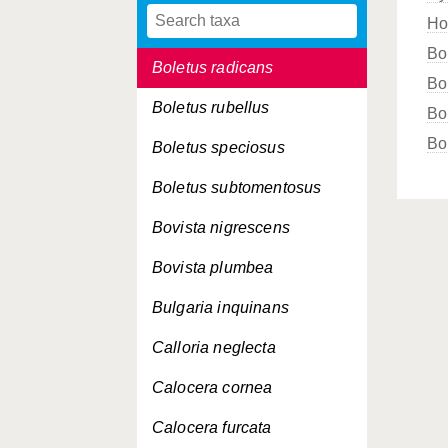
Ho
Boletus parasiticus
Bo
Boletus radicans
Bo
Boletus rubellus
Bo
Bo
Boletus speciosus
Boletus subtomentosus
Bovista nigrescens
Bovista plumbea
Bulgaria inquinans
Calloria neglecta
Calocera cornea
Calocera furcata