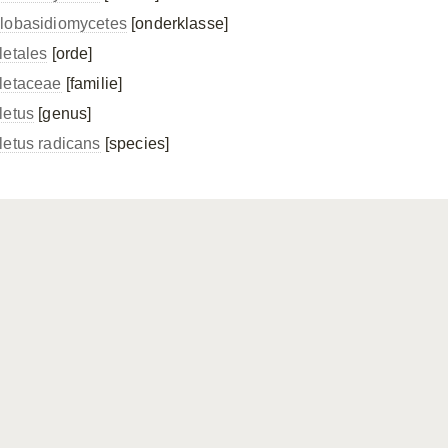
lobasidiomycetes
[onderklasse]
letales
[orde]
letaceae
[familie]
letus
[genus]
letus radicans
[species]