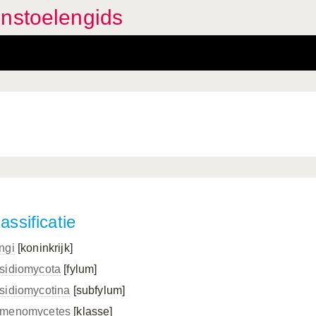
enstoelengids
assificatie
ngi
[koninkrijk]
sidiomycota
[fylum]
sidiomycotina
[subfylum]
menomycetes
[klasse]