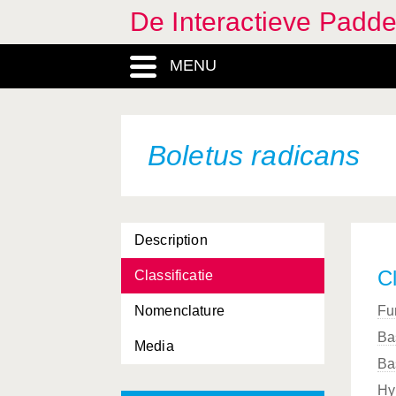
De Interactieve Padd
Bjerkandera fumosa
MENU
Bolbitius vitellinus
Boletinus cavipes
Boletopsis grisea
Boletus radicans
Boletus badius
Boletus calopus
Description
Boletus chrysenteron
Cl
Classificatie
Boletus edulis
Nomenclature
Fu
Boletus erythropus
Ba
Media
Boletus junquilleus
Ba
Boletus luridus
Hy