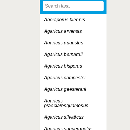
Abortiporus biennis
Agaricus arvensis
Agaricus augustus
Agaricus bernardii
Agaricus bisporus
Agaricus campester
Agaricus geesterani
Agaricus
praeclaresquamosus
Agaricus silvaticus
Agaricus subperonatus