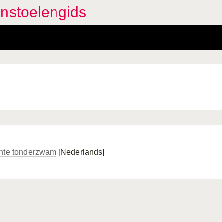
enstoelengids
hte tonderzwam
[Nederlands]