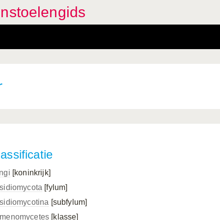
enstoelengids
r
assificatie
ngi
[koninkrijk]
sidiomycota
[fylum]
sidiomycotina
[subfylum]
menomycetes
[klasse]