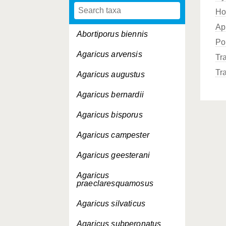
Ho
Ap
Abortiporus biennis
Po
Agaricus arvensis
Tr
Tr
Agaricus augustus
Agaricus bernardii
Agaricus bisporus
Agaricus campester
Agaricus geesterani
Agaricus
praeclaresquamosus
Agaricus silvaticus
Agaricus subperonatus