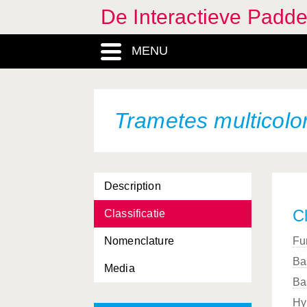
De Interactieve Padd
MENU
Trametes multicolo
Description
Cl
Classificatie
Nomenclature
Fu
Ba
Media
Ba
Hy