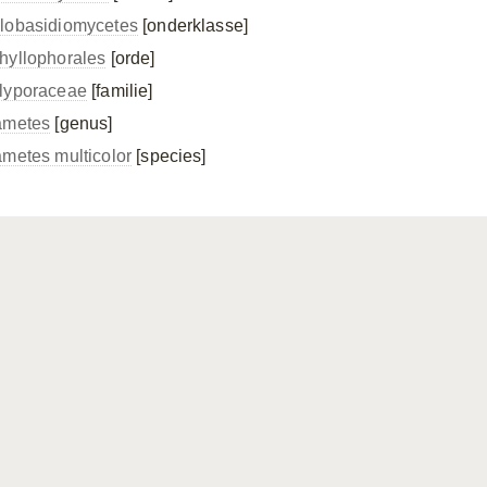
lobasidiomycetes
[onderklasse]
hyllophorales
[orde]
lyporaceae
[familie]
ametes
[genus]
ametes multicolor
[species]