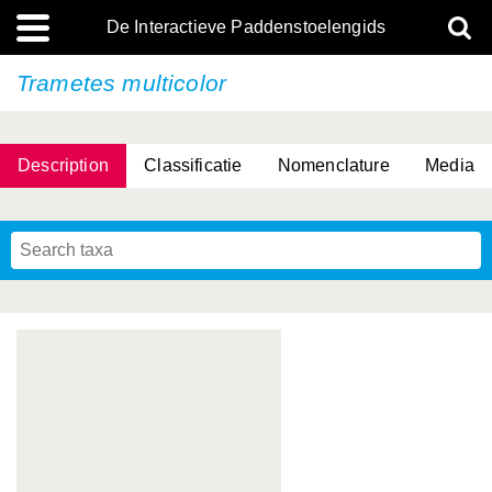
De Interactieve Paddenstoelengids
Trametes multicolor
Description
Classificatie
Nomenclature
Media