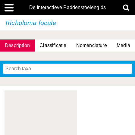
De Interactieve Paddenstoelengids
Tricholoma focale
Description
Classificatie
Nomenclature
Media