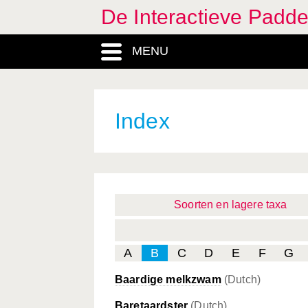
De Interactieve Padd
MENU
Index
Soorten en lagere taxa
A
B
C
D
E
F
G
Baardige melkzwam
(Dutch)
Baretaardster
(Dutch)