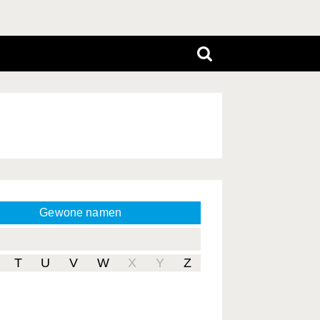
Gewone namen
T
U
V
W
X
Y
Z