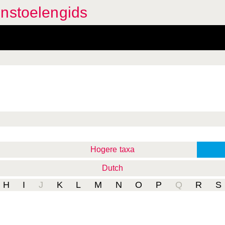
enstoelengids
Hogere taxa
Dutch
H
I
J
K
L
M
N
O
P
Q
R
S