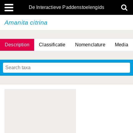
De Interactieve Paddenstoelengids
Amanita citrina
Description
Classificatie
Nomenclature
Media